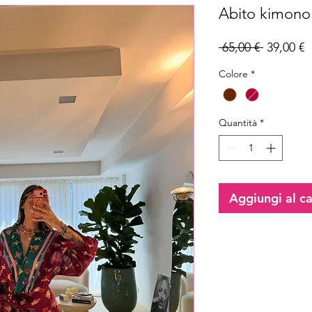
Abito kimono 
Prezzo
P
 65,00 € 
39,00 €
regolare
s
Colore
*
Quantità
*
Aggiungi al ca