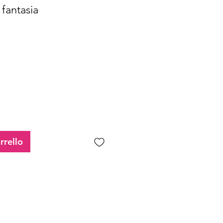
fantasia
rezzo
contato
rrello