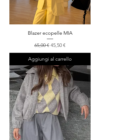
Blazer ecopelle MIA
Prezzo regolare
Prezzo scontato
65,00 €
45,50 €
Aggiungi al carrello