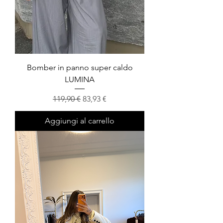
Bomber in panno super caldo
LUMINA
Prezzo regolare
Prezzo scontato
119,90 €
83,93 €
Aggiungi al carrello