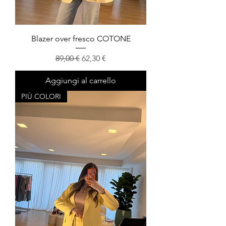
Blazer over fresco COTONE
Prezzo regolare
Prezzo scontato
89,00 €
62,30 €
Aggiungi al carrello
PIÙ COLORI