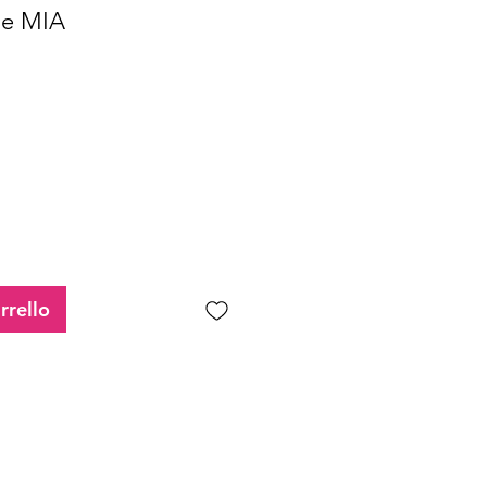
le MIA
rezzo
contato
rrello