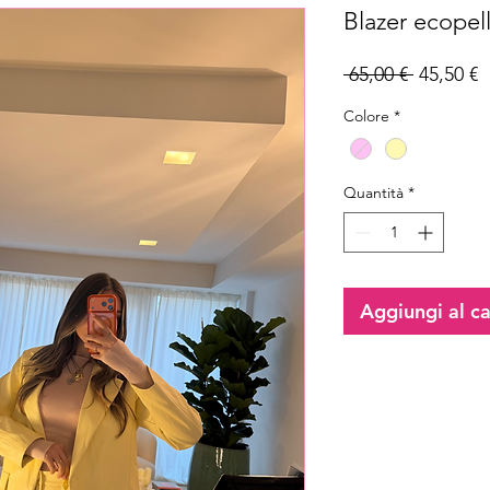
Blazer ecopel
Prezzo
P
 65,00 € 
45,50 €
regolare
s
Colore
*
Quantità
*
Aggiungi al ca