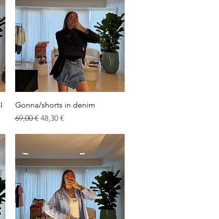
Vista rapida
I
Gonna/shorts in denim
Prezzo regolare
Prezzo scontato
69,00 €
48,30 €