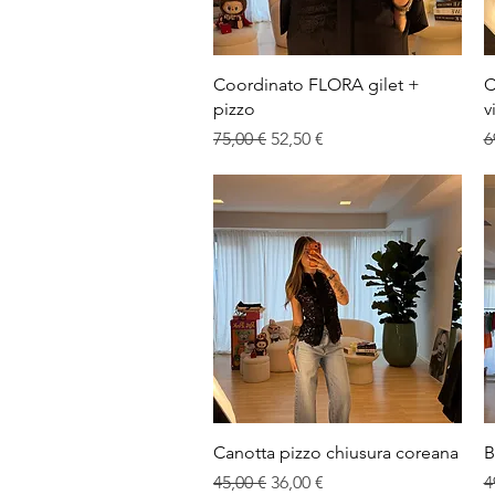
Vista rapida
Coordinato FLORA gilet +
C
pizzo
v
Prezzo regolare
Prezzo scontato
P
75,00 €
52,50 €
6
Vista rapida
Canotta pizzo chiusura coreana
B
Prezzo regolare
Prezzo scontato
P
45,00 €
36,00 €
4