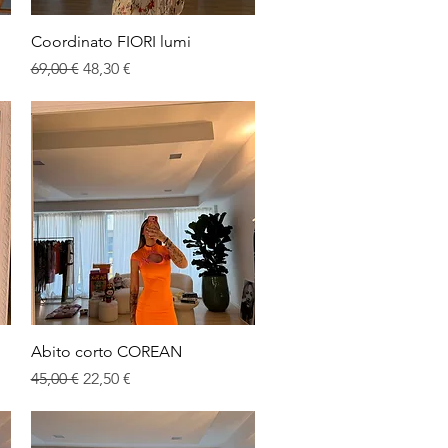
Vista rapida
Coordinato FIORI lumi
Prezzo regolare
Prezzo scontato
69,00 €
48,30 €
Vista rapida
Abito corto COREAN
Prezzo regolare
Prezzo scontato
45,00 €
22,50 €