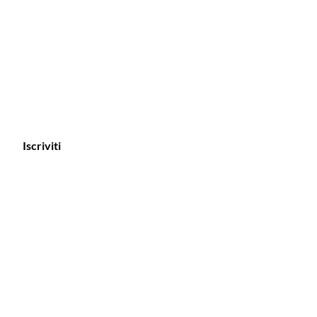
Iscriviti
stenza clienti