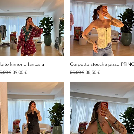
Vista rapida
Vista rapida
bito kimono fantasia
Corpetto stecche pizzo PRINC
rezzo regolare
Prezzo scontato
Prezzo regolare
Prezzo scontato
5,00 €
39,00 €
55,00 €
38,50 €