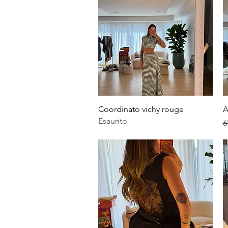
Vista rapida
Coordinato vichy rouge
A
Esaurito
P
6