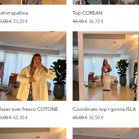
Vista rapida
Vista rapida
-shirt spallina
Top COREAN
rezzo regolare
Prezzo scontato
Prezzo regolare
Prezzo scontato
9,00 €
23,20 €
45,90 €
36,72 €
Vista rapida
Vista rapida
lazer over fresco COTONE
Coordinato top+gonna ISLA
rezzo regolare
Prezzo scontato
Prezzo regolare
Prezzo scontato
9,00 €
62,30 €
65,00 €
32,50 €