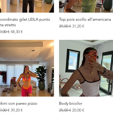
Vista rapida
Vista rapida
oordinato gilet LEILA punto
Top pois scollo all’americana
ita stretto
Prezzo regolare
Prezzo scontato
39,00 €
31,20 €
rezzo regolare
Prezzo scontato
9,00 €
48,30 €
Vista rapida
Vista rapida
ikini con pareo pizzo
Body bicolor
rezzo regolare
Prezzo scontato
Prezzo regolare
Prezzo scontato
9,00 €
39,20 €
25,00 €
20,00 €