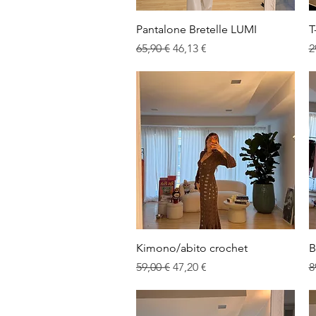
Vista rapida
Pantalone Bretelle LUMI
T
Prezzo regolare
Prezzo scontato
P
65,90 €
46,13 €
2
Vista rapida
Kimono/abito crochet
B
Prezzo regolare
Prezzo scontato
P
59,00 €
47,20 €
8