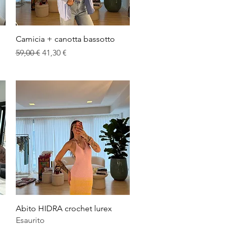
Vista rapida
Camicia + canotta bassotto
Prezzo regolare
Prezzo scontato
59,00 €
41,30 €
Vista rapida
Abito HIDRA crochet lurex
Esaurito