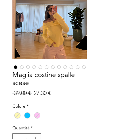
Maglia costine spalle
scese
Prezzo
Prezzo
 39,00 € 
27,30 €
regolare
scontato
Colore
*
Quantità
*