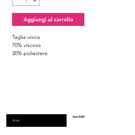
Aggiungi al carrello
Taglia unica
70% viscosa
30% poliestere
Iscriviti
alla newsletter
Iscriviti per ricevere offerte e sconti esclusivi
Inserisci l'e-mail qui
Iscriviti